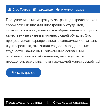
Егор Петров
15.10.2025
0 комментариев
Поступление в магистратуру за границей представляет
собой важный шаг для иностранных студентов,
стремящихся продолжить свое образование и получить
качественные знания в интересующей области. Этот
процесс может варьироваться в зависимости от страны
и университета, что иногда создает определенные
трудности. Важно быть знакомым с основными
особенностями и требованиями, чтобы успешно
преодолеть все этапы пути к желаемой магистерской […]
Читать
Читать далее
далее
Пагинация
Страница
Предыдущая страница
2
Следующая страница