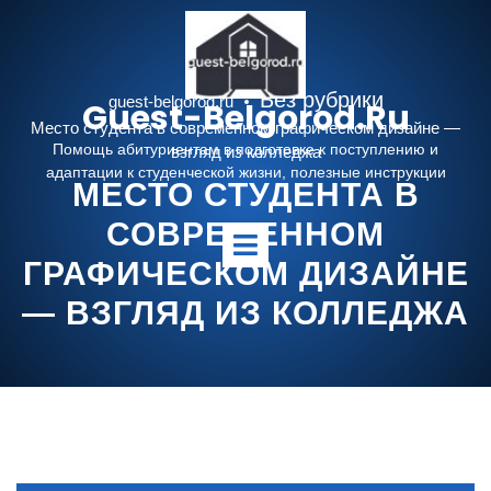
Перейти
к
содержимому
Без рубрики
guest-belgorod.ru
Guest-Belgorod.ru
Место студента в современном графическом дизайне —
Помощь абитуриентам в подготовке к поступлению и
взгляд из колледжа
адаптации к студенческой жизни, полезные инструкции
МЕСТО СТУДЕНТА В
СОВРЕМЕННОМ
Открыть
меню
ГРАФИЧЕСКОМ ДИЗАЙНЕ
— ВЗГЛЯД ИЗ КОЛЛЕДЖА