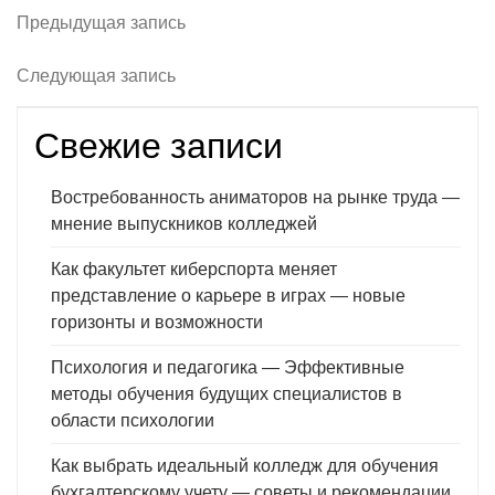
Навигация
Предыдущая запись
Предыдущая
запись
по
Следующая запись
Следующая
записям
запись
Свежие записи
Востребованность аниматоров на рынке труда —
мнение выпускников колледжей
Как факультет киберспорта меняет
представление о карьере в играх — новые
горизонты и возможности
Психология и педагогика — Эффективные
методы обучения будущих специалистов в
области психологии
Как выбрать идеальный колледж для обучения
бухгалтерскому учету — советы и рекомендации