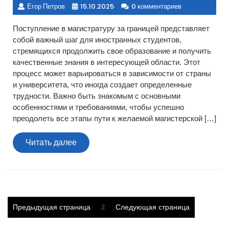
Егор Петров
15.10.2025
0 комментариев
Поступление в магистратуру за границей представляет
собой важный шаг для иностранных студентов,
стремящихся продолжить свое образование и получить
качественные знания в интересующей области. Этот
процесс может варьироваться в зависимости от страны
и университета, что иногда создает определенные
трудности. Важно быть знакомым с основными
особенностями и требованиями, чтобы успешно
преодолеть все этапы пути к желаемой магистерской […]
Читать
Читать далее
далее
Пагинация
Страница
2
Предыдущая страница
Следующая страница
записей