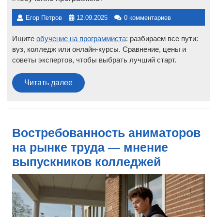
Егор Петров
12.09.2025
0 комментариев
Ищите
обучение на программиста
: разбираем все пути:
вуз, колледж или онлайн-курсы. Сравнение, цены и
советы экспертов, чтобы выбрать лучший старт.
Читать
Читать далее
далее
Востребованность аниматоров
на рынке труда — мнение
выпускников колледжей