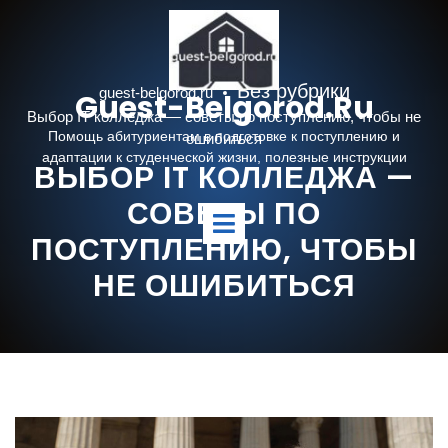
Перейти
к
содержимому
Без рубрики
guest-belgorod.ru
Guest-Belgorod.ru
Выбор IT колледжа — советы по поступлению, чтобы не
Помощь абитуриентам в подготовке к поступлению и
ошибиться
адаптации к студенческой жизни, полезные инструкции
ВЫБОР IT КОЛЛЕДЖА —
СОВЕТЫ ПО
Открыть
меню
ПОСТУПЛЕНИЮ, ЧТОБЫ
НЕ ОШИБИТЬСЯ