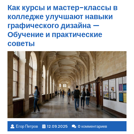
Как курсы и мастер-классы в
колледже улучшают навыки
графического дизайна —
Обучение и практические
советы
Егор Петров
12.09.2025
0 комментариев