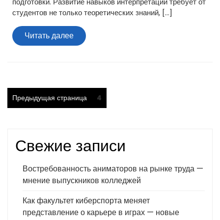
подготовки. Развитие навыков интерпретации требует от
студентов не только теоретических знаний, […]
Читать
Читать далее
далее
Пагинация
Страница
Предыдущая страница
4
записей
Свежие записи
Востребованность аниматоров на рынке труда —
мнение выпускников колледжей
Как факультет киберспорта меняет
представление о карьере в играх — новые