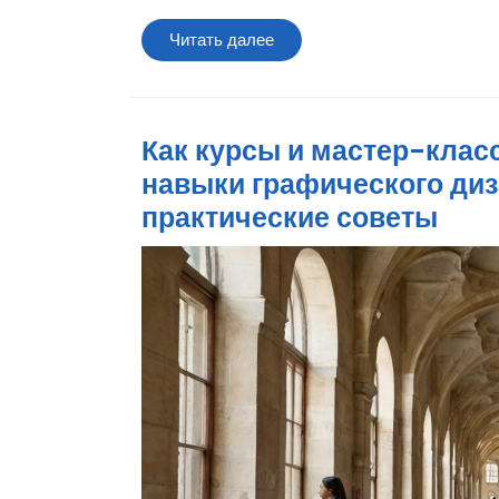
Читать
Читать далее
далее
Как курсы и мастер-клас
навыки графического диз
практические советы