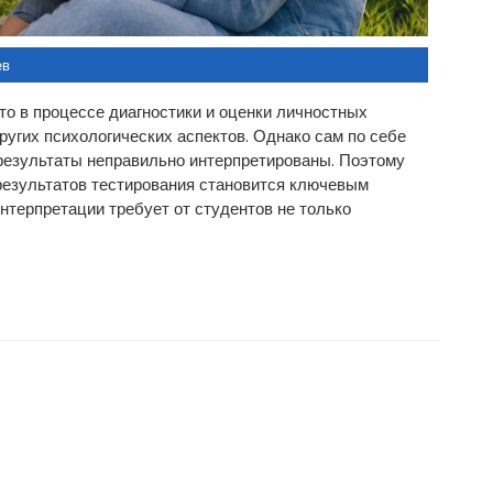
ев
о в процессе диагностики и оценки личностных
ругих психологических аспектов. Однако сам по себе
о результаты неправильно интерпретированы. Поэтому
результатов тестирования становится ключевым
нтерпретации требует от студентов не только
ница