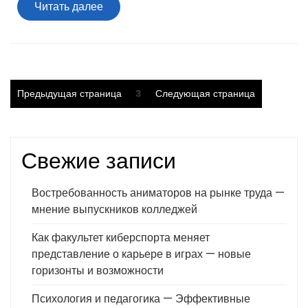
Читать
Читать далее
далее
Пагинация
Страница
Предыдущая страница
3
Следующая страница
записей
Свежие записи
Востребованность аниматоров на рынке труда —
мнение выпускников колледжей
Как факультет киберспорта меняет
представление о карьере в играх — новые
горизонты и возможности
Психология и педагогика — Эффективные