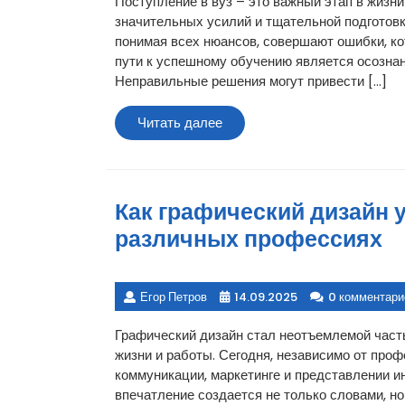
Поступление в вуз – это важный этап в жизни
значительных усилий и тщательной подготовк
понимая всех нюансов, совершают ошибки, ко
пути к успешному обучению является осознан
Неправильные решения могут привести […]
Читать
Читать далее
далее
Как графический дизайн 
различных профессиях
Егор Петров
14.09.2025
0 комментари
Графический дизайн стал неотъемлемой част
жизни и работы. Сегодня, независимо от про
коммуникации, маркетинге и представлении и
впечатление создается не только словами, но