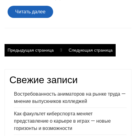
Читать
Читать далее
далее
Пагинация
Страница
Предыдущая страница
3
Следующая страница
записей
Свежие записи
Востребованность аниматоров на рынке труда —
мнение выпускников колледжей
Как факультет киберспорта меняет
представление о карьере в играх — новые
горизонты и возможности